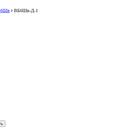
БбШв
ВБбШв-Д-1
ть