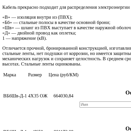
Кабель прекрасно подходит для распределения электроэнергии
«B» — изоляция внутри из (ПВХ);
«Бб» — стальные полосы в качестве основной брони;
«Шв» — шланг из ПВХ выступает в качестве наружной оболоч
«Д» — двойной провод как оплетка;
1 — напряжение (кВ).
Отличается прочной, бронированной конструкцией, изготавлива
стальные ленты, нет подушки от коррозии, но имеется защитн
механических нагрузок и сохраняет целостность. В среднем сро
высотах. Стальные ленты оцинкованы.
Марка
Размер
Цена (руб/КМ)
О
ВБбШв-Д-1
4Х35 ОЖ
664030,84
О