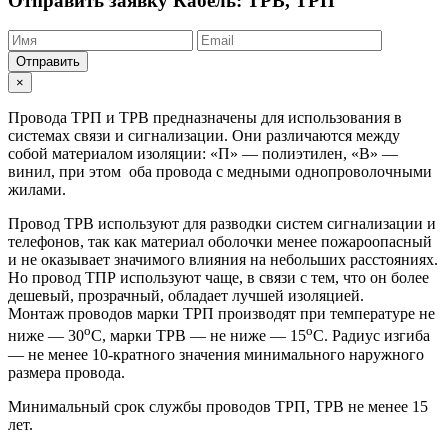
Отправить заявку
Кабель: ТРВ, ТРП
Отправить
×
Провода ТРП и ТРВ предназначены для использования в
системах связи и сигнализации. Они различаются между
собой материалом изоляции: «П» — полиэтилен, «В» —
винил, при этом оба провода с медными однопроволочными
жилами.
Провод ТРВ используют для разводки систем сигнализации и
телефонов, так как материал оболочки менее пожароопасный
и не оказывает значимого влияния на небольших расстояниях.
Но провод ТПР используют чаще, в связи с тем, что он более
дешевый, прозрачный, обладает лучшей изоляцией.
Монтаж проводов марки ТРП производят при температуре не
o
o
ниже — 30
С, марки ТРВ — не ниже — 15
С. Радиус изгиба
— не менее 10-кратного значения минимального наружного
размера провода.
Минимальный срок службы проводов ТРП, ТРВ не менее 15
лет.