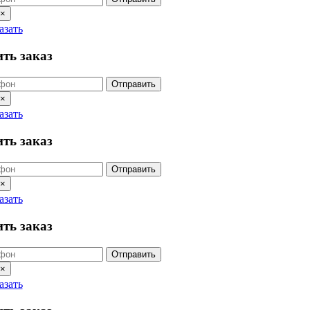
×
азать
ть заказ
Отправить
×
азать
ть заказ
Отправить
×
азать
ть заказ
Отправить
×
азать