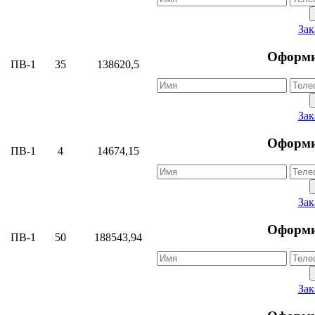
Зак
Оформи
ПВ-1
35
138620,5
Зак
Оформи
ПВ-1
4
14674,15
Зак
Оформи
ПВ-1
50
188543,94
Зак