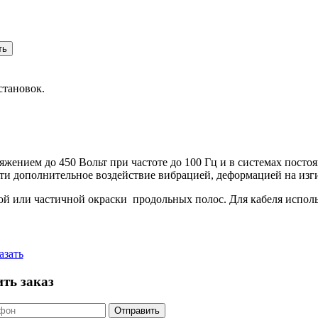
ть
становок.
яжением до 450 Вольт при частоте до 100 Гц и в системах пост
ти дополнительное воздействие вибрацией, деформацией на изги
ной или частичной окраски продольных полос. Для кабеля испол
азать
ть заказ
Отправить