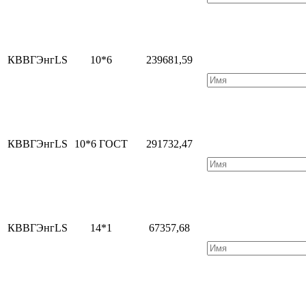
КВВГЭнгLS
10*6
239681,59
КВВГЭнгLS
10*6 ГОСТ
291732,47
КВВГЭнгLS
14*1
67357,68