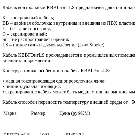
Кабель контрольный КВВГЭнг-LS предназначен для стационарн
К – контрольный кабель;
ВВ – двойная оболочка: внутренняя и внешняя из ПВХ пластик
Г – без защитного слоя;
Э – экранированный;
нг – не распространяет горения;
LS – низкое газо- и дымовыделение (Low Smoke).
Кабель КВВГЭнгLS прокладывается в промышленных помещения
внешних повреждений.
Конструктивные особенности кабеля КВВГЭнг-LS:
• медная токопроводящая однопроволочная жила;
• индивидуальная изоляция;
• экранирование кабеля может быть медным или алюминиевым
Кабель способен переносить температуру внешней среды от −5
Марка
Размер
Цена (руб/КМ)
КВВГЭнгLS
10*1
51492,38