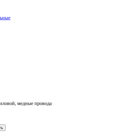
льные
силовой, медные провода
ть