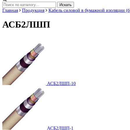
Искать
Главная
Продукция
Кабель силовой в бумажной изоляции (б
АСБ2ЛШП
АСБ2ЛШП-10
АСБ2ЛШП-1