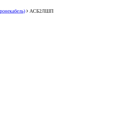
ронекабель)
АСБ2ЛШП