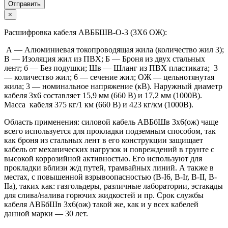
Отправить
×
Расшифровка кабеля АВББШВ-О-3 (3Х6 ОЖ):
А — Алюминиевая токопроводящая жила (количество жил 3);
В — Изоляция жил из ПВХ; Б — Броня из двух стальных
лент; б — Без подушки; Шв — Шланг из ПВХ пластиката; 3
— количество жил; 6 — сечение жил; ОЖ — цельнотянутая
жила; 3 — номинальное напряжение (кВ). Наружный диаметр
кабеля 3х6 составляет 15,9 мм (660 В) и 17,2 мм (1000В).
Масса кабеля 375 кг/1 км (660 В) и 423 кг/км (1000В).
Область применения: силовой кабель АВБбШв 3х6(ож) чаще
всего используется для прокладки подземным способом, так
как броня из стальных лент в его конструкции защищает
кабель от механических нагрузок и повреждений в грунте с
высокой коррозийной активностью. Его используют для
прокладки вблизи ж/д путей, трамвайных линий. А также в
местах, с повышенной взрывоопасностью (B-I6, B-Ir, B-II, В-
IIа), таких как: газгольдеры, различные лаборатории, эстакады
для слива/налива горючих жидкостей и пр. Срок службы
кабеля АВБбШв 3х6(ож) такой же, как и у всех кабелей
данной марки — 30 лет.