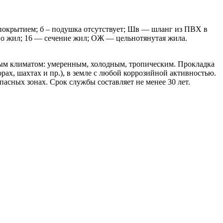
покрытием; б – подушка отсутствует; Шв — шланг из ПВХ в
во жил; 16 — сечение жил; ОЖ — цельнотянутая жила.
ым климатом: умеренным, холодным, тропическим. Прокладка
рах, шахтах и пр.), в земле с любой коррозийной активностью.
сных зонах. Срок службы составляет не менее 30 лет.