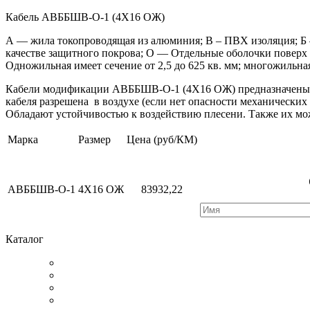
Кабель АВББШВ-О-1 (4Х16 ОЖ)
А — жила токопроводящая из алюминия; В – ПВХ изоляция; Б 
качестве защитного покрова; О — Отдельные оболочки поверх
Одножильная имеет сечение от 2,5 до 625 кв. мм; многожильная
Кабели модификации АВББШВ-О-1 (4Х16 ОЖ) предназначены дл
кабеля разрешена в воздухе (если нет опасности механических 
Обладают устойчивостью к воздействию плесени. Также их мож
Марка
Размер
Цена (руб/КМ)
АВББШВ-О-1
4Х16 ОЖ
83932,22
Каталог