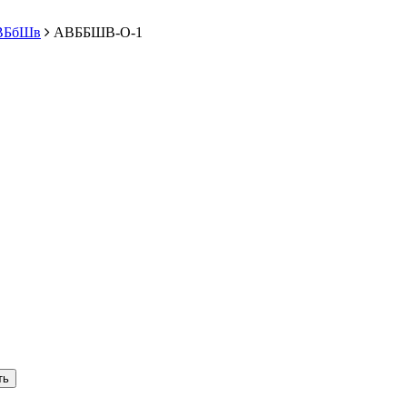
ВБбШв
АВББШВ-О-1
ть