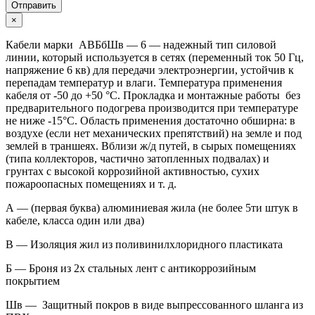
Отправить
×
Кабели марки АВБбШв — 6 — надежный тип силовой
линии, который используется в сетях (переменный ток 50 Гц,
напряжение 6 кв) для передачи электроэнергии, устойчив к
перепадам температур и влаги. Температура применения
кабеля от -50 до +50 °C. Прокладка и монтажные работы без
предварительного подогрева производится при температуре
не ниже -15°С. Область применения достаточно обширна: в
воздухе (если нет механических препятствий) на земле и под
землей в траншеях. Вблизи ж/д путей, в сырых помещениях
(типа коллекторов, частично затопленных подвалах) и
грунтах с высокой коррозийной активностью, сухих
пожароопасных помещениях и т. д.
А — (первая буква) алюминиевая жила (не более 5ти штук в
кабеле, класса один или два)
В — Изоляция жил из поливинилхлоридного пластиката
Б — Броня из 2х стальных лент с антикоррозийным
покрытием
Шв — Защитный покров в виде выпрессованного шланга из