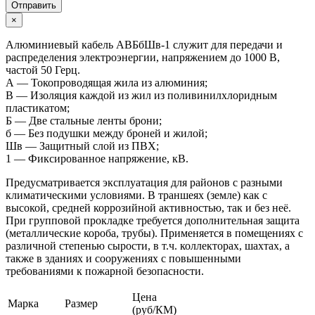
Отправить
×
Алюминиевый кабель АВБбШв-1 служит для передачи и
распределения электроэнергии, напряжением до 1000 В,
частой 50 Герц.
А — Токопроводящая жила из алюминия;
В — Изоляция каждой из жил из поливинилхлоридным
пластикатом;
Б — Две стальные ленты брони;
б — Без подушки между броней и жилой;
Шв — Защитный слой из ПВХ;
1 — Фиксированное напряжение, кВ.
Предусматривается эксплуатация для районов с разными
климатическими условиями. В траншеях (земле) как с
высокой, средней коррозийной активностью, так и без неё.
При групповой прокладке требуется дополнительная защита
(металлические короба, трубы). Применяется в помещениях с
различной степенью сырости, в т.ч. коллекторах, шахтах, а
также в зданиях и сооружениях с повышенными
требованиями к пожарной безопасности.
Цена
Марка
Размер
(руб/КМ)