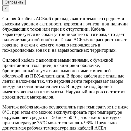
Отправить
×
Силовой кабель АСБл-6 прокладывают в земле со среднем и
высоким уровнем активности коррозии грунтов, при наличии
блуждающих токов или при их отсутствии. Кабель
характеризуется высокой устойчивостью к изгибам, что дает
наличие защитной оплётки. Также АСБл-6 не распространяет
горение, в связи с чем его можно использовать в
пожароопасных зонах и на взрывоопасных территориях.
Силовой кабель с алюминиевыми жилами, с бумажной
пропитанной изоляцией, в свинцовой оболочке,
бронированный двумя стальными лентами с внешней
оболочкой из ПВХ-пластиката. В броне кабеля две стальные
ленты наложены так, что верхняя лента перекрывает зазоры
между витками нижней ленты. В подушке под броней
имеются ленты из пластмассы. Наружный покров состоит из
волокнистых материалов.
Монтаж кабеля можно осуществлять при температуре не ниже
0°С, при этом его можно эксплуатировать при температуре
окружающей среды от – 50 до + 50 °С, а влажность воздуха
при температуре 35°С может составлять 98%. Предельно
допустимая рабочая температура для кабелей АСБл