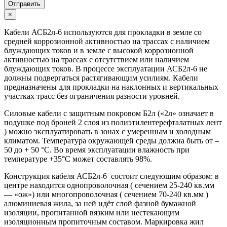
Отправить
×
Кабели АСБ2л-6 используются для прокладки в земле со
средней коррозионной активностью на трассах с наличием
блуждающих токов и в земле с высокой коррозионной
активностью на трассах с отсутствием или наличием
блуждающих токов. В процессе эксплуатации АСБ2л-6 не
должны подвергаться растягивающим усилиям. Кабели
предназначены для прокладки на наклонных и вертикальных
участках трасс без ограничения разности уровней.
Силовые кабели с защитным покровом Б2л («2л» означает в
подушке под броней 2 слоя из полиэтилентерефталатных лент
) можно эксплуатировать в зонах с умеренным и холодным
климатом. Температура окружающей среды должна быть от –
50 до + 50 °С. Во время эксплуатации влажность при
температуре +35°С может составлять 98%.
Конструкция кабеля АСБ2л-6 состоит следующим образом: в
центре находится однопроволочная ( сечением 25-240 кв.мм
— «ож») или многопроволочная ( сечением 70-240 кв.мм )
алюминиевая жила, за ней идёт слой фазной бумажной
изоляции, пропитанной вязким или нестекающим
изоляционным пропиточным составом. Маркировка жил