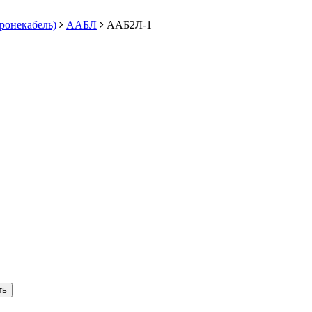
ронекабель)
ААБЛ
ААБ2Л-1
ть