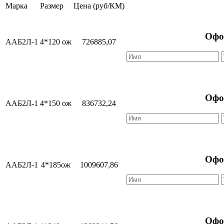
Марка
Размер
Цена (руб/КМ)
Офо
ААБ2Л-1
4*120 ож
726885,07
Офо
ААБ2Л-1
4*150 ож
836732,24
Офо
ААБ2Л-1
4*185ож
1009607,86
Офо